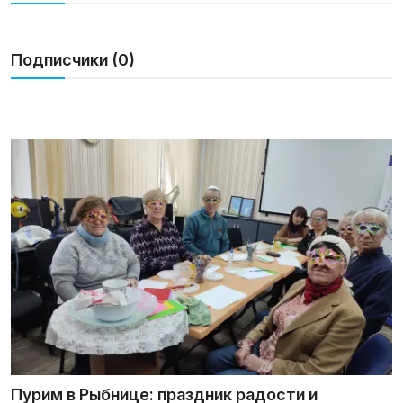
Галерея
Подписчики (0)
Календарь
Места и организации
Пурим в Рыбнице: праздник радости и