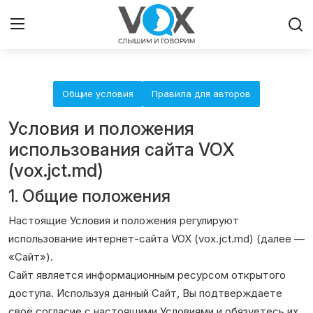
Главная
Общие условия
Правила для авторов
Люди
Условия и положения
использования сайта VOX
Община
(vox.jct.md)
1. Общие положения
Милосердие
Настоящие Условия и положения регулируют
Культура
использование интернет-сайта VOX (vox.jct.md) (далее —
«Сайт»).
Иудаизм
Сайт является информационным ресурсом открытого
доступа. Используя данный Сайт, Вы подтверждаете
Архивы
своё согласие с настоящими Условиями и обязуетесь их