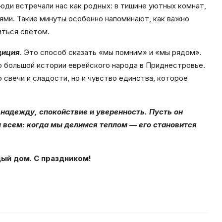
ди встречали нас как родных: в тишине уютных комнат,
ями. Такие минуты особенно напоминают, как важно
иться светом.
диция
. Это способ сказать
«
мы
помним
»
и
«
мы
рядом
».
ю большой истории еврейского народа в Приднестровье.
о свечи и сладости, но и чувство единства, которое
 надежду, спокойствие и уверенность. Пусть он
м всем: когда мы делимся теплом
—
его становится
дый дом.
С праздником!