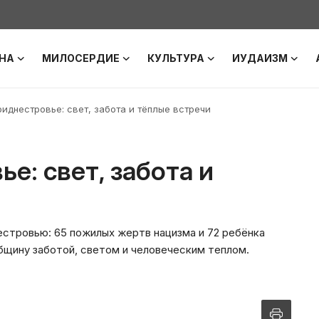
НА
МИЛОСЕРДИЕ
КУЛЬТУРА
ИУДАИЗМ
риднестровье: свет, забота и тёплые встречи
е: свет, забота и
естровью: 65 пожилых жертв нацизма и 72 ребёнка
бщину заботой, светом и человеческим теплом.