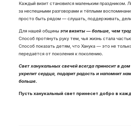
Каждый визит становился маленьким праздником. Лю
за неспешными разговорами и тёплыми воспоминани
просто быть рядом
—
слушать, поддерживать, дел
Для нашей общины
эти визиты
—
больше, чем тра
Способ протянуть руку тем, чья жизнь стала часть
Способ показать детям, что Ханука
—
это не тольк
передаётся от поколения к поколению.
Свет
ханукальных
свечей всегда приносит в дом
укрепит сердца, подарит радость и напомнит на
больше.
Пусть
ханукальный
свет принесет добро в каж