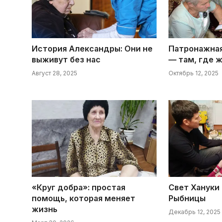
История Александры: Они не
Патронажная
выживут без нас
— там, где 
Август 28, 2025
Октябрь 12, 2025
«Круг добра»: простая
Свет Хануки
помощь, которая меняет
Рыбницы
жизнь
Декабрь 12, 2025