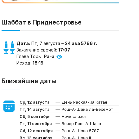
Шаббат в Приднестровье
Дата:
Пт, 7 августа –
24 ава 5786 г.
Зажигание свечей:
17:07
Глава Торы:
Рэ-э
Исход:
18:15
Ближайшие даты
—
Ср, 12 августа
День Раскаяния Катан
—
Пт, 14 августа
Рош-А-Шана ла-Бехемот
—
Сб, 5 сентября
Ночь слихот
—
Пт, 11 сентября
Вечер Рош-А-Шана
—
Сб, 12 сентября
Рош-А-Шана 5787
—
Вс, 13 сентября
Рош-А-Шана II