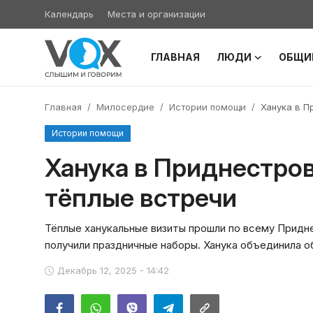
Календарь
Места и организации
ГЛАВНАЯ
ЛЮДИ
ОБЩИ
Главная
Главная
Милосердие
Истории помощи
Ханука в П
Люди
Истории помощи
Община
Ханука в Приднестровь
тёплые встречи
Милосердие
Культура
Тёплые ханукальные визиты прошли по всему Придн
получили праздничные наборы. Ханука объединила о
Иудаизм
Декабрь 12, 2025 - 14:42
Архивы