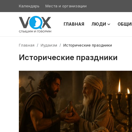
Календарь
Места и организации
ГЛАВНАЯ
ЛЮДИ
ОБЩИ
Главная
Главная
Иудаизм
Исторические праздники
Люди
Исторические праздники
Община
Милосердие
Культура
Иудаизм
Архивы