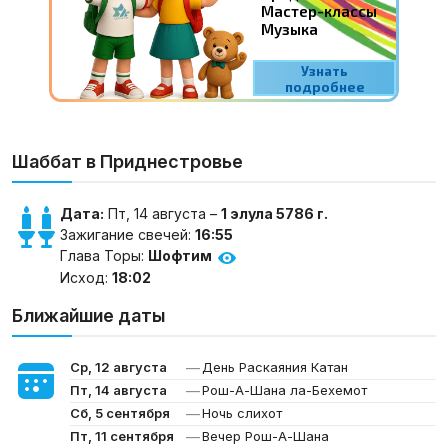
Шаббат в Приднестровье
Дата:
Пт, 14 августа –
1 элула 5786 г.
Зажигание свечей:
16:55
Глава Торы:
Шофтим
Исход:
18:02
Ближайшие даты
—
Ср, 12 августа
День Раскаяния Катан
—
Пт, 14 августа
Рош-А-Шана ла-Бехемот
—
Сб, 5 сентября
Ночь слихот
—
Пт, 11 сентября
Вечер Рош-А-Шана