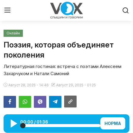
Онлайн
Главная
Поэзия, которая объединяет
Люди
поколения
Литературная гостиная: встреча с поэтами Алексеем
Община
Захарчуком и Натали Самоний
Милосердие
Август 28, 2025 - 14:46
Август 29, 2025 - 01:25
Культура
Иудаизм
00:00
/
01:36
НОРМА
Архивы