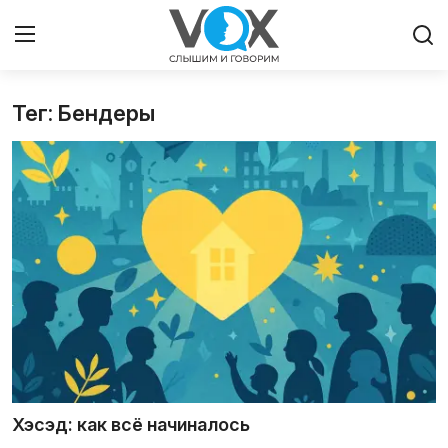
Тег: Бендеры
Главная
Люди
Община
Милосердие
Культура
Иудаизм
Архивы
Хэсэд: как всё начиналось