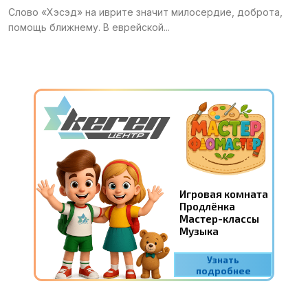
Слово «Хэсэд» на иврите значит милосердие, доброта,
Галерея
помощь ближнему. В еврейской...
Календарь
Места и организации