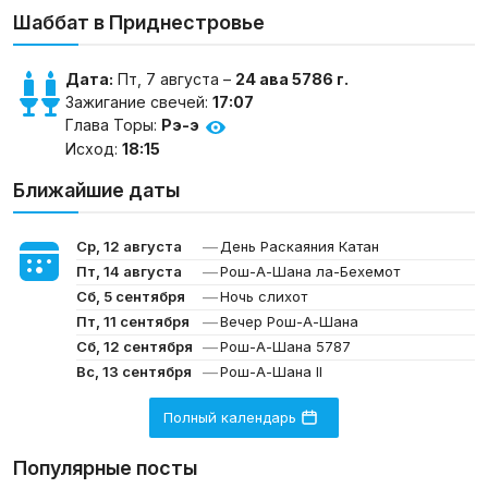
Шаббат в Приднестровье
Дата:
Пт, 7 августа –
24 ава 5786 г.
Зажигание свечей:
17:07
Глава Торы:
Рэ-э
Исход:
18:15
Ближайшие даты
—
Ср, 12 августа
День Раскаяния Катан
—
Пт, 14 августа
Рош-А-Шана ла-Бехемот
—
Сб, 5 сентября
Ночь слихот
—
Пт, 11 сентября
Вечер Рош-А-Шана
—
Сб, 12 сентября
Рош-А-Шана 5787
—
Вс, 13 сентября
Рош-А-Шана II
Полный календарь
Популярные посты