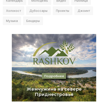
Календарь
Молодёжь
Видео
Рыбница
Холокост
Дубоссары
Проекты
Джоинт
Музыка
Бендеры