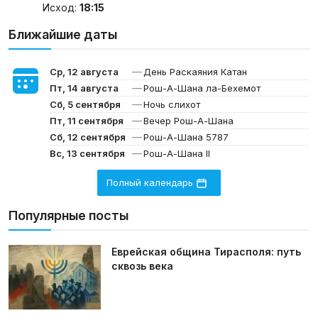
Исход:
18:15
Ближайшие даты
—
Ср, 12 августа
День Раскаяния Катан
—
Пт, 14 августа
Рош-А-Шана ла-Бехемот
—
Сб, 5 сентября
Ночь слихот
—
Пт, 11 сентября
Вечер Рош-А-Шана
—
Сб, 12 сентября
Рош-А-Шана 5787
—
Вс, 13 сентября
Рош-А-Шана II
Полный календарь
Популярные посты
Еврейская община Тирасполя: путь
сквозь века