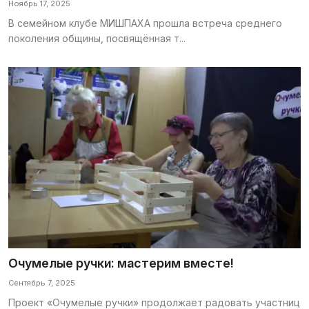
Ноябрь 17, 2025
Галерея
В семейном клубе МИШПАХА прошла встреча среднего
поколения общины, посвящённая т...
Календарь
Места и организации
Очумелые ручки: мастерим вместе!
Сентябрь 7, 2025
Проект «Очумелые ручки» продолжает радовать участниц