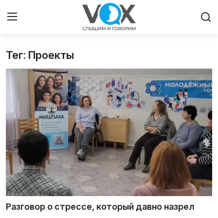
Тег: Проекты
Главная
Люди
Община
Милосердие
Культура
Иудаизм
Архивы
Разговор о стрессе, который давно назрел