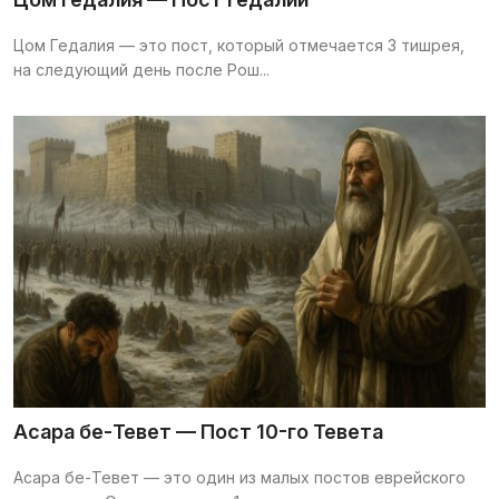
Цом Гедалия — это пост, который отмечается 3 тишрея,
на следующий день после Рош...
Асара бе-Тевет — Пост 10-го Тевета
Асара бе-Тевет — это один из малых постов еврейского