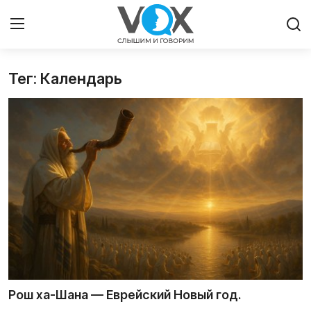
Тег: Календарь
Главная
Люди
Община
Милосердие
Культура
Иудаизм
Архивы
Рош ха-Шана — Еврейский Новый год.