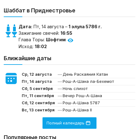
Шаббат в Приднестровье
Дата:
Пт, 14 августа –
1 элула 5786 г.
Зажигание свечей:
16:55
Глава Торы:
Шофтим
Исход:
18:02
Ближайшие даты
—
Ср, 12 августа
День Раскаяния Катан
—
Пт, 14 августа
Рош-А-Шана ла-Бехемот
—
Сб, 5 сентября
Ночь слихот
—
Пт, 11 сентября
Вечер Рош-А-Шана
—
Сб, 12 сентября
Рош-А-Шана 5787
—
Вс, 13 сентября
Рош-А-Шана II
Полный календарь
Популярные посты