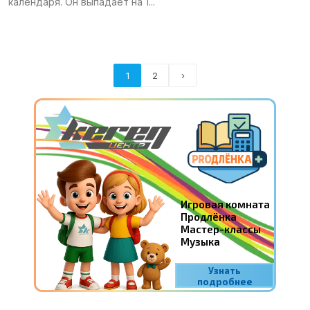
календаря. Он выпадает на 1...
1
2
›