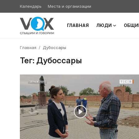
Календарь
Места и организации
ГЛАВНАЯ
ЛЮДИ
ОБЩИ
Главная
Главная
Дубоссары
Люди
Тег: Дубоссары
Община
Милосердие
Культура
Иудаизм
Архивы