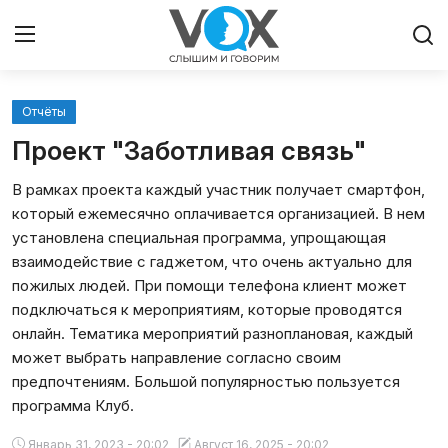
Отчёты
Главная
Проект "Заботливая связь"
Люди
В рамках проекта каждый участник получает смартфон,
который ежемесячно оплачивается организацией. В нем
Община
установлена специальная программа, упрощающая
взаимодействие с гаджетом, что очень актуально для
Милосердие
пожилых людей. При помощи телефона клиент может
подключаться к мероприятиям, которые проводятся
Культура
онлайн. Тематика мероприятий разноплановая, каждый
может выбрать направление согласно своим
Иудаизм
предпочтениям. Большой популярностью пользуется
программа Клуб.
Архивы
Январь 31, 2023 - 20:02
Август 16, 2025 - 20:02