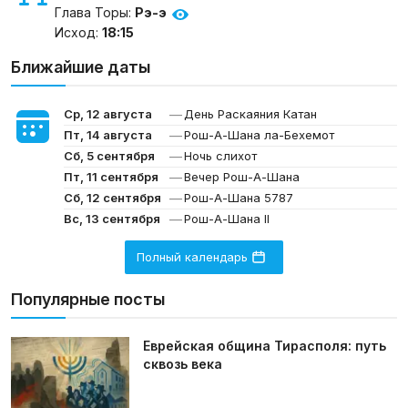
Глава Торы:
Рэ-э
Исход:
18:15
Ближайшие даты
—
Ср, 12 августа
День Раскаяния Катан
—
Пт, 14 августа
Рош-А-Шана ла-Бехемот
—
Сб, 5 сентября
Ночь слихот
—
Пт, 11 сентября
Вечер Рош-А-Шана
—
Сб, 12 сентября
Рош-А-Шана 5787
—
Вс, 13 сентября
Рош-А-Шана II
Полный календарь
Популярные посты
Еврейская община Тирасполя: путь
сквозь века