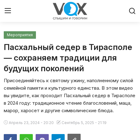
Мероприятия
Главная
Пасхальный седер в Тирасполе
Люди
— сохраняем традиции для
будущих поколений
Община
Присоединяйтесь к святому ужину, наполненному силой
Милосердие
семейной памяти и культурного единства. В этом видео
вы увидите, как проходит Пасхальный седер в Тирасполе
Культура
в 2024 году: традиционное чтение благословений, маца,
марор, харосет и другие символические блюда.
Иудаизм
Апрель 23, 2024 - 20:20
Сентябрь 5, 2025 - 21:19
Архивы