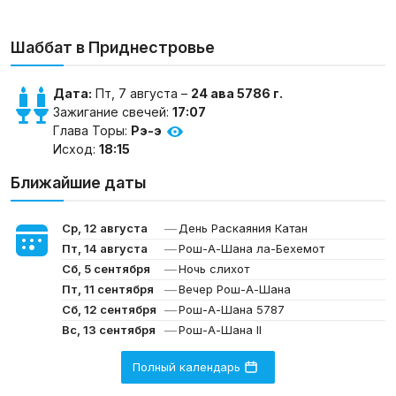
Шаббат в Приднестровье
Дата:
Пт, 7 августа –
24 ава 5786 г.
Зажигание свечей:
17:07
Глава Торы:
Рэ-э
Исход:
18:15
Ближайшие даты
—
Ср, 12 августа
День Раскаяния Катан
—
Пт, 14 августа
Рош-А-Шана ла-Бехемот
—
Сб, 5 сентября
Ночь слихот
—
Пт, 11 сентября
Вечер Рош-А-Шана
—
Сб, 12 сентября
Рош-А-Шана 5787
—
Вс, 13 сентября
Рош-А-Шана II
Полный календарь