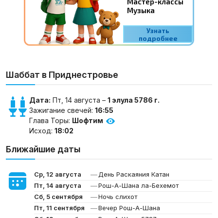
Шаббат в Приднестровье
Дата:
Пт, 14 августа –
1 элула 5786 г.
Зажигание свечей:
16:55
Глава Торы:
Шофтим
Исход:
18:02
Ближайшие даты
—
Ср, 12 августа
День Раскаяния Катан
—
Пт, 14 августа
Рош-А-Шана ла-Бехемот
—
Сб, 5 сентября
Ночь слихот
—
Пт, 11 сентября
Вечер Рош-А-Шана