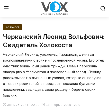
Холокост
Главная
Черканский Леонид Вольфович:
Люди
Свидетель Холокоста
Черканский Леонид, уроженец Тирасполя, делится
Община
воспоминаниями о войне и послевоенной жизни. Его отец,
участник войны, был ранен трижды. Семья пережила
Милосердие
эвакуацию в Узбекистан и послевоенный голод. Леонид
рассказывает о жизненных уроках, которые он получил
Культура
от своих родителей, и передает послание будущим
поколениям: защищать свою родину и беречь своих
Иудаизм
близких.
Архивы
Июнь 26, 2024 - 20:00
Сентябрь 9, 2025 - 20:01