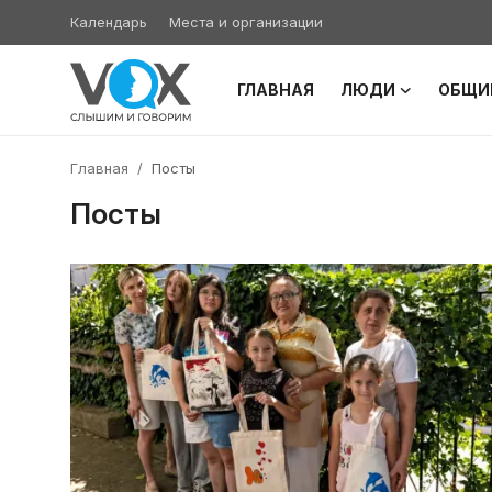
Календарь
Места и организации
ГЛАВНАЯ
ЛЮДИ
ОБЩИ
Главная
Главная
Посты
Люди
Посты
Община
Милосердие
Культура
Иудаизм
Архивы