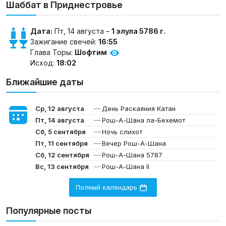
Шаббат в Приднестровье
Дата:
Пт, 14 августа –
1 элула 5786 г.
Зажигание свечей:
16:55
Глава Торы:
Шофтим
Исход:
18:02
Ближайшие даты
—
Ср, 12 августа
День Раскаяния Катан
—
Пт, 14 августа
Рош-А-Шана ла-Бехемот
—
Сб, 5 сентября
Ночь слихот
—
Пт, 11 сентября
Вечер Рош-А-Шана
—
Сб, 12 сентября
Рош-А-Шана 5787
—
Вс, 13 сентября
Рош-А-Шана II
Полный календарь
Популярные посты