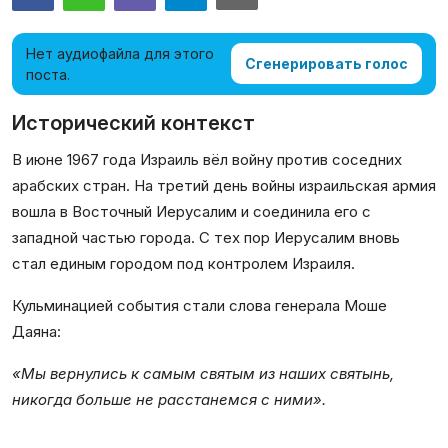
Галерея
Нет аудиофайла для этого
Сгенерировать голос
Календарь
поста.
Исторический контекст
Места и организации
В июне 1967 года Израиль вёл войну против соседних
арабских стран. На третий день войны израильская армия
вошла в Восточный Иерусалим и соединила его с
западной частью города. С тех пор Иерусалим вновь
стал единым городом под контролем Израиля.
Кульминацией события стали слова генерала Моше
Даяна:
«Мы вернулись к самым святым из наших святынь,
никогда больше не расстанемся с ними».