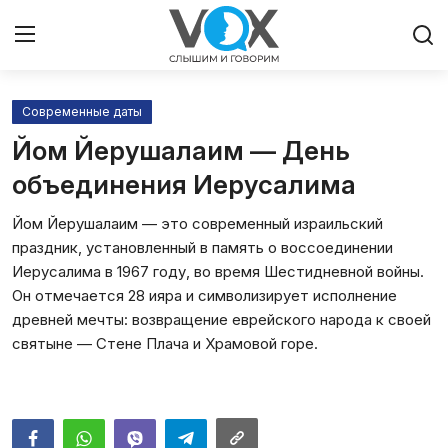
Современные даты
Главная
Йом Йерушалаим — День
Люди
объединения Иерусалима
Йом Йерушалаим — это современный израильский
Община
праздник, установленный в память о воссоединении
Иерусалима в 1967 году, во время Шестидневной войны.
Милосердие
Он отмечается 28 ияра и символизирует исполнение
древней мечты: возвращение еврейского народа к своей
Культура
святыне — Стене Плача и Храмовой горе.
Иудаизм
Архивы