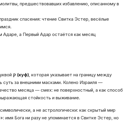
 молитвы, предшествовавших избавлению, описанному в
праздник спасения: чтение Свитка Эстер, весёлые
имся.
м Адаре, а Первый Адар остаётся как месяц
буквой
ק (куф)
, которая указывает на границу между
ь суть за внешними масками. Колено Израиля —
Качество месяца — смех: не поверхностный, а как способ
 выражающая стойкость и выживание.
символически, а не астрологически: как скрытый мир
: имя Бога ни разу не упоминается в Свитке Эстер, но