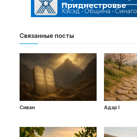
Связанные посты
Сиван
Адар I