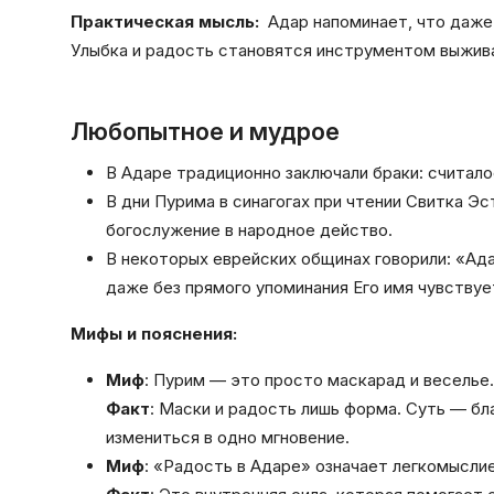
Практическая мысль:
Адар напоминает, что даже
Улыбка и радость становятся инструментом выжива
Любопытное и мудрое
В Адаре традиционно заключали браки: считало
В дни Пурима в синагогах при чтении Свитка Э
богослужение в народное действо.
В некоторых еврейских общинах говорили: «Ада
даже без прямого упоминания Его имя чувствуе
Мифы и пояснения:
Миф
: Пурим — это просто маскарад и веселье.
Факт
: Маски и радость лишь форма. Суть — бл
измениться в одно мгновение.
Миф
: «Радость в Адаре» означает легкомыслие