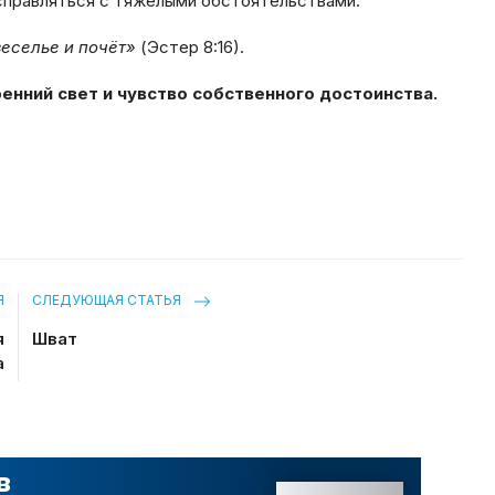
 справляться с тяжёлыми обстоятельствами.
веселье и почёт»
(Эстер 8:16).
ренний свет и чувство собственного достоинства.
Я
СЛЕДУЮЩАЯ СТАТЬЯ
я
Шват
а