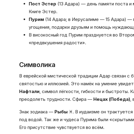
Пост Эстер
(13 Адара) — день памяти поста и
Книге Эстер.
Пурим
(14 Адара; в Иерусалиме — 15 Адара) — 
угощения, подарки друзьям и помощь нуждающ
В високосный год Пурим празднуется во Второ
«предвкушения радости».
Символика
В еврейской мистической традиции Адар связан с 
святостью и иллюзией. Это намёк на умение увидет
Нафтали
, символ лёгкости, гибкости и быстроты. 
преодолеть трудности. Сфира —
Нецах (Победа)
,
Знак зодиака —
Рыбы
♓. В иудаизме он трактуется 
под водой. Так же и чудеса Пурима были «скрытыми»
Его присутствие чувствуется во всём.