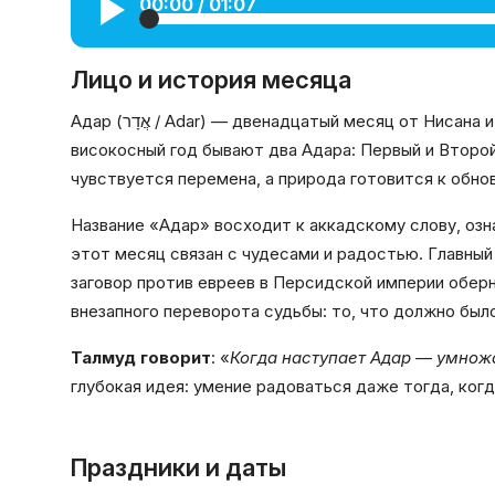
00:00
/
01:07
Галерея
Лицо и история месяца
Календарь
Адар (אֲדָר / Adar) — двенадцатый месяц от Нисана и шестой от Тишрея. Обычно в нём 29 дней, но в
Места и организации
високосный год бывают два Адара: Первый и Второй.
чувствуется перемена, а природа готовится к обно
Название «Адар» восходит к аккадскому слову, оз
этот месяц связан с чудесами и радостью. Главны
заговор против евреев в Персидской империи обер
внезапного переворота судьбы: то, что должно было
Талмуд говорит
: «
Когда наступает Адар — умнож
глубокая идея: умение радоваться даже тогда, ког
Праздники и даты