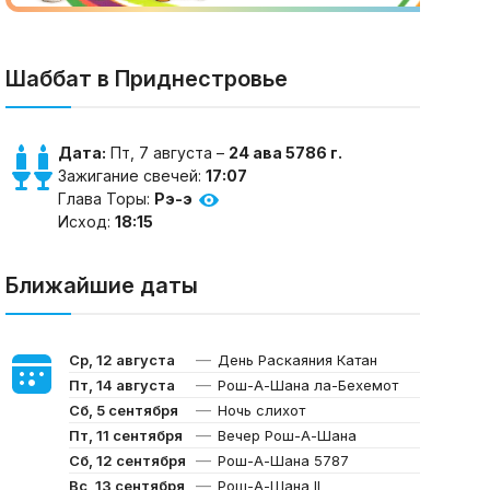
Шаббат в Приднестровье
Дата:
Пт, 7 августа –
24 ава 5786 г.
Зажигание свечей:
17:07
Глава Торы:
Рэ-э
Исход:
18:15
Ближайшие даты
—
Ср, 12 августа
День Раскаяния Катан
—
Пт, 14 августа
Рош-А-Шана ла-Бехемот
—
Сб, 5 сентября
Ночь слихот
—
Пт, 11 сентября
Вечер Рош-А-Шана
—
Сб, 12 сентября
Рош-А-Шана 5787
—
Вс, 13 сентября
Рош-А-Шана II