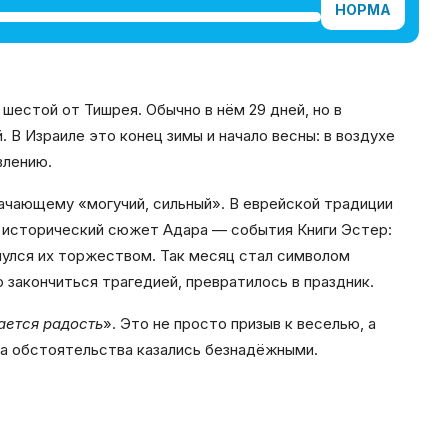
НОРМА
 В Израиле это конец зимы и начало весны: в воздухе
влению.
начающему «могучий, сильный». В еврейской традиции
й исторический сюжет Адара — события Книги Эстер:
нулся их торжеством. Так месяц стал символом
 закончиться трагедией, превратилось в праздник.
ается радость
». Это не просто призыв к веселью, а
да обстоятельства казались безнадёжными.