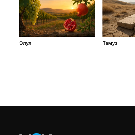
Элул
Тамуз