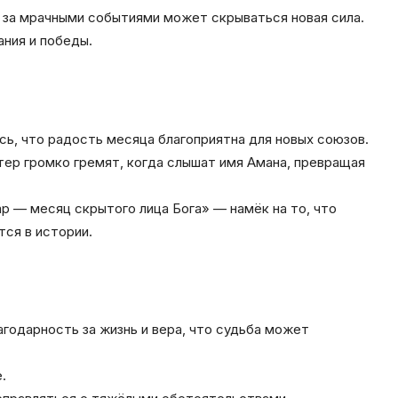
 за мрачными событиями может скрываться новая сила.
ния и победы.
сь, что радость месяца благоприятна для новых союзов.
стер громко гремят, когда слышат имя Амана, превращая
р — месяц скрытого лица Бога» — намёк на то, что
тся в истории.
агодарность за жизнь и вера, что судьба может
.