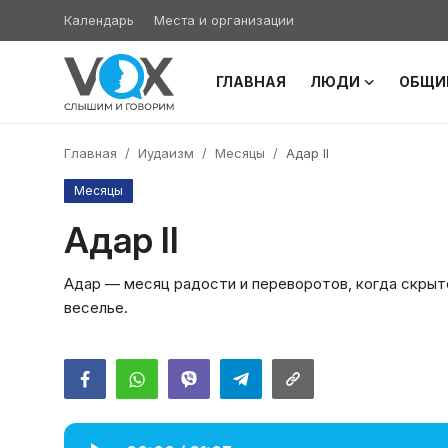
Календарь
Места и организации
ГЛАВНАЯ
ЛЮДИ
ОБЩИ
Главная
Главная
Иудаизм
Месяцы
Адар II
Люди
Месяцы
Община
Адар II
Милосердие
Адар — месяц радости и переворотов, когда скрыт
веселье.
Культура
Иудаизм
Архивы