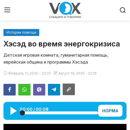
Истории помощи
Главная
Хэсэд во время энергокризиса
Люди
Детская игровая комната, гуманитарная помощь,
еврейская община и программы Хэсэда
Община
Февраль 11, 2025 - 20:20
Август 16, 2025 - 22:16
Милосердие
Культура
Иудаизм
00:00
/
00:08
НОРМА
Архивы