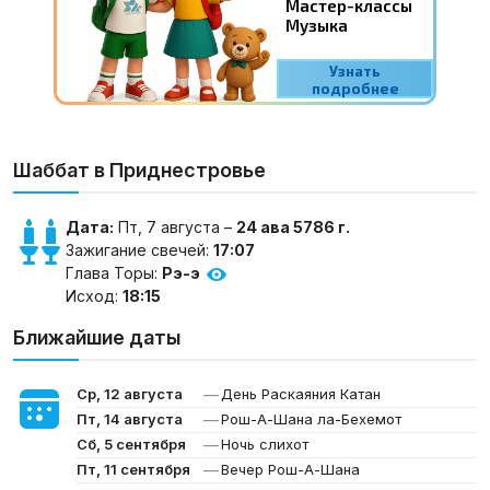
Шаббат в Приднестровье
Дата:
Пт, 7 августа –
24 ава 5786 г.
Зажигание свечей:
17:07
Глава Торы:
Рэ-э
Исход:
18:15
Ближайшие даты
—
Ср, 12 августа
День Раскаяния Катан
—
Пт, 14 августа
Рош-А-Шана ла-Бехемот
—
Сб, 5 сентября
Ночь слихот
—
Пт, 11 сентября
Вечер Рош-А-Шана