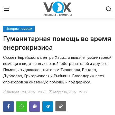
Истории помощи
Главная
Гуманитарная помощь во время
Люди
энергокризиса
Сюжет Еврейского центра Хэсэд о выдаче гуманитарной
Община
помощи в виде тёплых вещей, обогревателей и другого.
Помощь выдавалась жителям Тирасполя, Бендер,
Милосердие
Дубоссар, Григориополя и Рыбницы. Благодарим всех
спонсоров за оказанную помощь и поддержку.
Культура
Февраль 28, 2025 - 20:20
Август 16, 2025 - 22:16
Иудаизм
Архивы