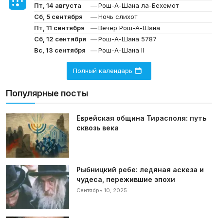
—
Пт, 14 августа
Рош-А-Шана ла-Бехемот
—
Сб, 5 сентября
Ночь слихот
—
Пт, 11 сентября
Вечер Рош-А-Шана
—
Сб, 12 сентября
Рош-А-Шана 5787
—
Вс, 13 сентября
Рош-А-Шана II
Полный календарь
Популярные посты
Еврейская община Тирасполя: путь
сквозь века
Рыбницкий ребе: ледяная аскеза и
чудеса, пережившие эпохи
Сентябрь 10, 2025