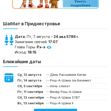
Шаббат в Приднестровье
Дата:
Пт, 7 августа –
24 ава 5786 г.
Зажигание свечей:
17:07
Глава Торы:
Рэ-э
Исход:
18:15
Ближайшие даты
—
Ср, 12 августа
День Раскаяния Катан
—
Пт, 14 августа
Рош-А-Шана ла-Бехемот
—
Сб, 5 сентября
Ночь слихот
—
Пт, 11 сентября
Вечер Рош-А-Шана
—
Сб, 12 сентября
Рош-А-Шана 5787
—
Вс, 13 сентября
Рош-А-Шана II