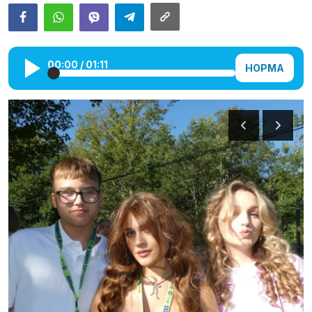
Галерея
Календарь
00:00
/
01:11
НОРМА
Места и организации