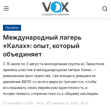
Проекты
Главная
Международный лагерь
Люди
«Калах»: опыт, который
объединяет
Община
С 15 июля по 3 августа молодёжная группа из Тирасполя
Милосердие
приняла участие в международном лагере Калах —
уникальном пространстве, где юноши и девушки из
Культура
движения BBYO со всего мира встречаются, чтобы
исследовать свою еврейскую идентичность и
Иудаизм
почувствовать сопричастность к общему наследию.
Сентябрь 11, 2025 - 16:32
Сентябрь 22, 2025 - 16:32
Архивы