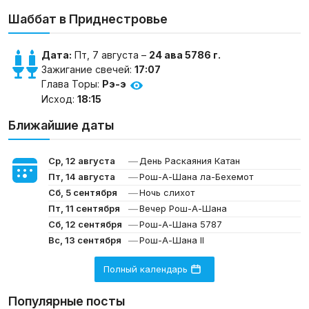
Шаббат в Приднестровье
Дата:
Пт, 7 августа –
24 ава 5786 г.
Зажигание свечей:
17:07
Глава Торы:
Рэ-э
Исход:
18:15
Ближайшие даты
—
Ср, 12 августа
День Раскаяния Катан
—
Пт, 14 августа
Рош-А-Шана ла-Бехемот
—
Сб, 5 сентября
Ночь слихот
—
Пт, 11 сентября
Вечер Рош-А-Шана
—
Сб, 12 сентября
Рош-А-Шана 5787
—
Вс, 13 сентября
Рош-А-Шана II
Полный календарь
Популярные посты