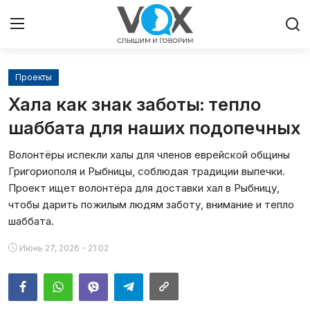
Проекты
Главная
Хала как знак заботы: тепло
Люди
шаббата для наших подопечных
Волонтёры испекли халы для членов еврейской общины
Община
Григориополя и Рыбницы, соблюдая традиции выпечки.
Проект ищет волонтёра для доставки хал в Рыбницу,
Милосердие
чтобы дарить пожилым людям заботу, внимание и тепло
шаббата.
Культура
Июнь 27, 2026 - 21:02
Иудаизм
Архивы