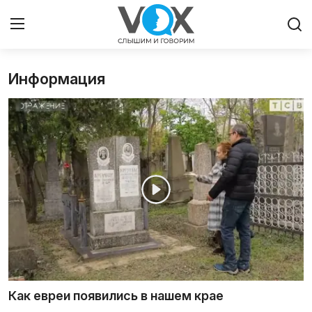
Информация
Главная
Люди
Община
Милосердие
Культура
Иудаизм
Архивы
Как евреи появились в нашем крае