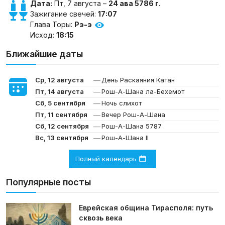
Дата:
Пт, 7 августа –
24 ава 5786 г.
Зажигание свечей:
17:07
Глава Торы:
Рэ-э
Исход:
18:15
Ближайшие даты
—
Ср, 12 августа
День Раскаяния Катан
—
Пт, 14 августа
Рош-А-Шана ла-Бехемот
—
Сб, 5 сентября
Ночь слихот
—
Пт, 11 сентября
Вечер Рош-А-Шана
—
Сб, 12 сентября
Рош-А-Шана 5787
—
Вс, 13 сентября
Рош-А-Шана II
Полный календарь
Популярные посты
Еврейская община Тирасполя: путь
сквозь века