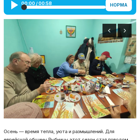
00:00
/
00:58
НОРМА
Галерея
Календарь
Места и организации
Осень — время тепла, уюта и размышлений. Для
еврейской общины Рыбницы этот сезон стал поводом