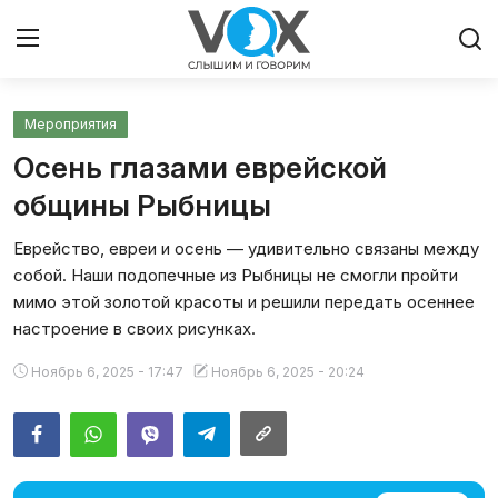
Мероприятия
Главная
Осень глазами еврейской
Люди
общины Рыбницы
Еврейство, евреи и осень — удивительно связаны между
Община
собой. Наши подопечные из Рыбницы не смогли пройти
мимо этой золотой красоты и решили передать осеннее
Милосердие
настроение в своих рисунках.
Культура
Ноябрь 6, 2025 - 17:47
Ноябрь 6, 2025 - 20:24
Иудаизм
Архивы