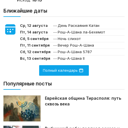
Ближайшие даты
—
Ср, 12 августа
День Раскаяния Катан
—
Пт, 14 августа
Рош-А-Шана ла-Бехемот
—
Сб, 5 сентября
Ночь слихот
—
Пт, 11 сентября
Вечер Рош-А-Шана
—
Сб, 12 сентября
Рош-А-Шана 5787
—
Вс, 13 сентября
Рош-А-Шана II
Полный календарь
Популярные посты
Еврейская община Тирасполя: путь
сквозь века