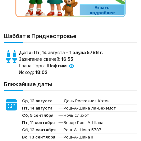
Шаббат в Приднестровье
Дата:
Пт, 14 августа –
1 элула 5786 г.
Зажигание свечей:
16:55
Глава Торы:
Шофтим
Исход:
18:02
Ближайшие даты
—
Ср, 12 августа
День Раскаяния Катан
—
Пт, 14 августа
Рош-А-Шана ла-Бехемот
—
Сб, 5 сентября
Ночь слихот
—
Пт, 11 сентября
Вечер Рош-А-Шана
—
Сб, 12 сентября
Рош-А-Шана 5787
—
Вс, 13 сентября
Рош-А-Шана II