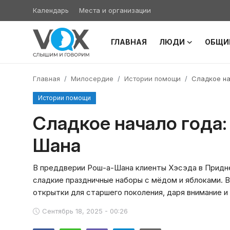
Календарь
Места и организации
ГЛАВНАЯ
ЛЮДИ
ОБЩИ
Главная
Главная
Милосердие
Истории помощи
Сладкое на
Люди
Истории помощи
Община
Сладкое начало года:
Шана
Милосердие
Культура
В преддверии Рош-а-Шана клиенты Хэсэда в Придн
сладкие праздничные наборы с мёдом и яблоками. 
Иудаизм
открытки для старшего поколения, даря внимание и 
Сентябрь 18, 2025 - 00:26
Архивы