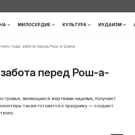
НА
МИЛОСЕРДИЕ
КУЛЬТУРА
ИУДАИЗМ
чало года: забота перед Рош-а-Шана
 забота перед Рош-а-
естровье, являющиеся жертвами нацизма, получают
Волонтёры также готовятся к празднику — создают
тепло.