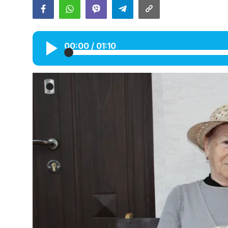
Галерея
Календарь
00:00
/
01:10
Места и организации