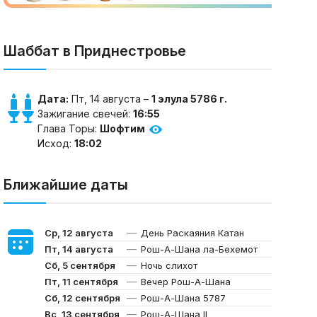
Шаббат в Приднестровье
Дата:
Пт, 14 августа –
1 элула 5786 г.
Зажигание свечей:
16:55
Глава Торы:
Шофтим
Исход:
18:02
Ближайшие даты
—
Ср, 12 августа
День Раскаяния Катан
—
Пт, 14 августа
Рош-А-Шана ла-Бехемот
—
Сб, 5 сентября
Ночь слихот
—
Пт, 11 сентября
Вечер Рош-А-Шана
—
Сб, 12 сентября
Рош-А-Шана 5787
—
Вс, 13 сентября
Рош-А-Шана II