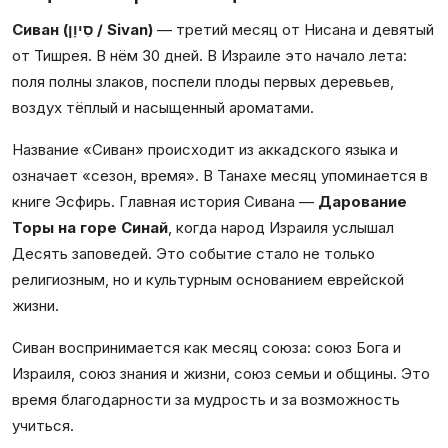
Галерея
Сиван (סִיוָן / Sivan)
— третий месяц от Нисана и девятый
от Тишрея. В нём 30 дней. В Израиле это начало лета:
Календарь
поля полны злаков, поспели плоды первых деревьев,
воздух тёплый и насыщенный ароматами.
Места и организации
Название «Сиван» происходит из аккадского языка и
означает «сезон, время». В Танахе месяц упоминается в
книге Эсфирь. Главная история Сивана —
Дарование
Торы на горе Синай
, когда народ Израиля услышал
Десять заповедей. Это событие стало не только
религиозным, но и культурным основанием еврейской
жизни.
Сиван воспринимается как месяц союза: союз Бога и
Израиля, союз знания и жизни, союз семьи и общины. Это
время благодарности за мудрость и за возможность
учиться.