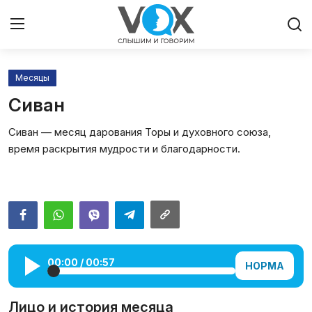
Месяцы
Главная
Сиван
Люди
Сиван — месяц дарования Торы и духовного союза,
время раскрытия мудрости и благодарности.
Община
Милосердие
Культура
Иудаизм
00:00
/
00:57
НОРМА
Архивы
Лицо и история месяца