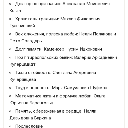
Доктор по призванию: Александр Моисеевич
Коган
Хранитель традиции: Михаил Фишелевич
Тульчинский
Век служения, полвека любви: Нелли Полякова и
Петр Солодарь
Долг памяти: Каменкер Нухим Ицхокович
Поэт тираспольских былин: Валерий Аркадьевич
Купершмидт
Тихая стойкость: Светлана Андреевна
Кучерявцева
Труд и верность: Марк Самуилович Шуфман
Математика жизни и формула любви: Ольга
Юрьевна Баренгольц
Память, сбереженная в сердце: Нелли
Давыдовна Баркина
Послесловие