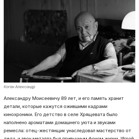
Коган Александр
Александру Моисеевичу 89 лет, и его память хранит
детали, которые кажутся ожившими кадрами
кинохроники. Его детство в селе Хрящевата было
наполнено ароматами домашнего уюта и звуками
ремесла: отец-жестянщик унаследовал мастерство от
деда, и звон металла был привычным фоном жизни. Игрой