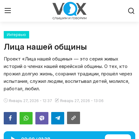
Интервью
Главная
Лица нашей общины
Люди
Проект «Лица нашей общины» — это серия живых
историй о членах нашей еврейской общины. О тех, кто
Община
прожил долгую жизнь, сохранил традиции, прошёл через
испытания, служил людям, воспитывал детей, молился,
Милосердие
работал, любил.
Культура
Январь 27, 2026 - 12:37
Январь 27, 2026 - 13:06
Иудаизм
Архивы