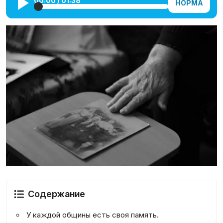
00:00
/
01:38
НОРМА
Галерея
Календарь
Места и организации
Содержание
У каждой общины есть своя память.