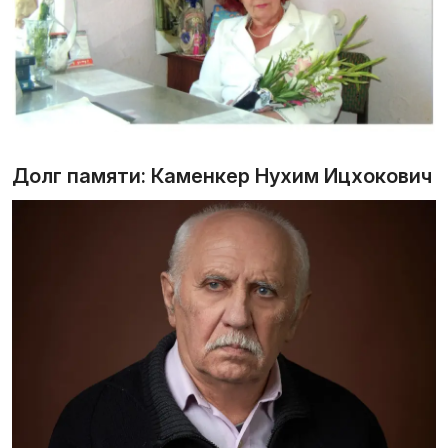
Долг памяти: Каменкер Нухим Ицхокович