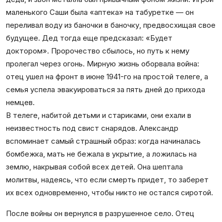
маленького Саши была «аптека» на табуретке — он
переливал воду из баночки в баночку, предвосхищая свое
будущее. Дед тогда еще предсказал: «Будет
доктором». Пророчество сбылось, но путь к нему
пролегал через огонь. Мирную жизнь оборвала война:
отец ушел на фронт в июне 1941-го на простой телеге, а
семья успела эвакуироваться за пять дней до прихода
немцев.
В телеге, набитой детьми и стариками, они ехали в
неизвестность под свист снарядов. Александр
вспоминает самый страшный образ: когда начиналась
бомбежка, мать не бежала в укрытие, а ложилась на
землю, накрывая собой всех детей. Она шептала
молитвы, надеясь, что если смерть придет, то заберет
их всех одновременно, чтобы никто не остался сиротой.
После войны он вернулся в разрушенное село. Отец